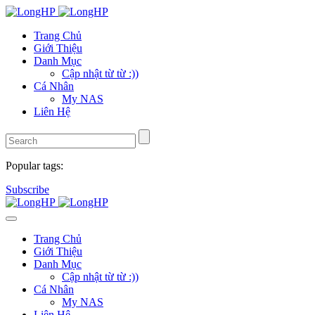
Trang Chủ
Giới Thiệu
Danh Mục
Cập nhật từ từ :))
Cá Nhân
My NAS
Liên Hệ
Popular tags:
Subscribe
Trang Chủ
Giới Thiệu
Danh Mục
Cập nhật từ từ :))
Cá Nhân
My NAS
Liên Hệ